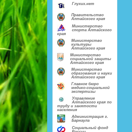
Глухих.нет
Правительство
Алтайского края
Министерство
спорта Алтайского
края
Министерство
культуры
Алтайского края
Министерство
социальной защиты
Алтайского края
Министерство
образования и науки
Алтайского края
Главное бюро
медико-социальной
экспертизы
Управление
Алтайского края по
труду и занятости
населения
Администрация г.
Барнаула
Социальный фонд
России