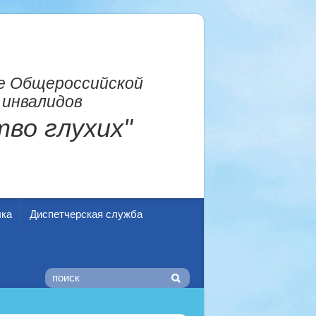
е Общероссийской
 инвалидов
во глухих"
ыка
Диспетчерская служба