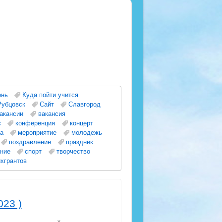
ень
Куда пойти учится
Рубцовск
Сайт
Славгород
акансии
вакансия
с
конференция
концерт
а
мероприятие
молодежь
поздравление
праздник
ние
спорт
творчество
хгрантов
023 )