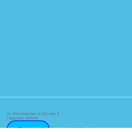
ул. Партизанская, д.120, пом. 6
г. Барнаул, 656049
Контакты
dom_kultury2011@mail.ru