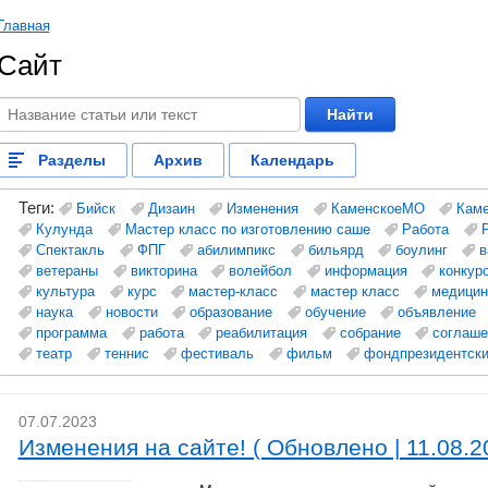
Главная
Сайт
Найти
Разделы
Архив
Календарь
Теги:
Бийск
Дизаин
Изменения
КаменскоеМО
Кам
Кулунда
Мастер класс по изготовлению саше
Работа
Спектакль
ФПГ
абилимпикс
бильярд
боулинг
в
ветераны
викторина
волейбол
информация
конкур
культура
курс
мастер-класс
мастер класс
медицин
наука
новости
образование
обучение
объявление
программа
работа
реабилитация
собрание
соглаше
театр
теннис
фестиваль
фильм
фондпрезидентски
07.07.2023
Изменения на сайте! ( Обновлено | 11.08.2