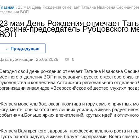
Главная
\ 23 мая День Рождения отмечает Татьяна Ивановна Сесина-пре
отделения ВОГ!
23 мая День Рождения отмечает Тат
Сесина-председатель Рубцовского ме
ВОГ!
← Предыдущая
Дата публикации: 25.05.2026
0
Сегодня свой день рождения отмечает Татьяна Ивановна Сесин
местного отделения ВОГ и переводчик русского жестового языка
руководства и коллектива Алтайского регионального отделени
организации инвалидов «Всероссийское общество глухих» позд
Желаем море улыбок, океан позитива и гору самых приятных мом
ногу, мечты сбываются без лишних усилий, а жизнь радует не
событиями.Больше ярких впечатлений, крутых идей и отличного
Желаем Вам крепкого здоровья, профессионального роста и нов
Пусть работа радует, а жизнь балует сюрпризами. Всего самого