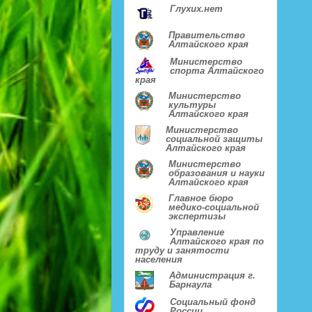
Глухих.нет
Правительство
Алтайского края
Министерство
спорта Алтайского
края
Министерство
культуры
Алтайского края
Министерство
социальной защиты
Алтайского края
Министерство
образования и науки
Алтайского края
Главное бюро
медико-социальной
экспертизы
Управление
Алтайского края по
труду и занятости
населения
Администрация г.
Барнаула
Социальный фонд
России