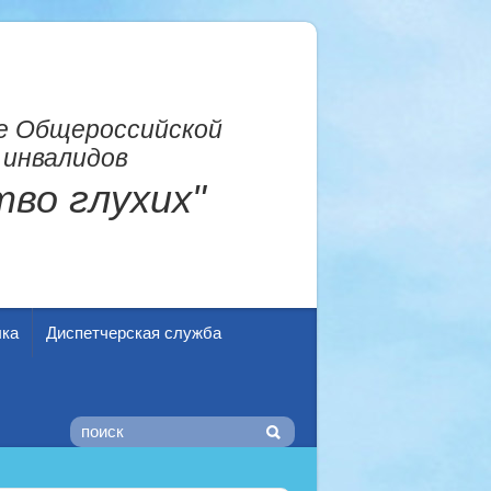
е Общероссийской
 инвалидов
во глухих"
ыка
Диспетчерская служба