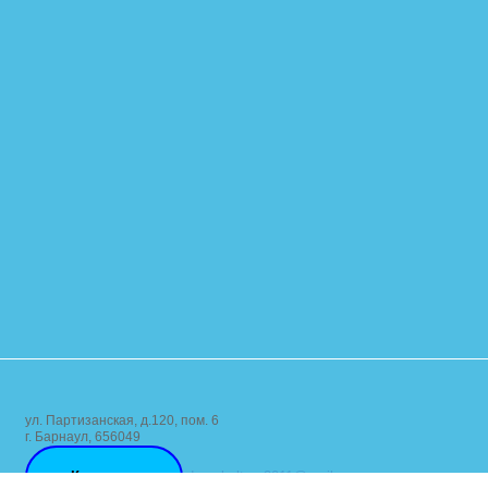
ул. Партизанская, д.120, пом. 6
г. Барнаул, 656049
Контакты
dom_kultury2011@mail.ru