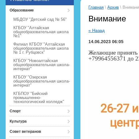
Главная
\
Архив
\ Внимани
Образование
Внимание
МБДОУ "Детский сад № 56"
КГБОУ "Алтайская
« Назад
общеобразовательная школа
№1"
14.06.2023 06:05
Филиал КГБОУ "Алтайская
общеобразовательная школа
Желающие принять у
№ 1 г. Рубцовск"
+79964556371 до 2
КГБОУ "Новоалтайская
общеобразовательная школа-
интернат"
КГБОУ "Озерская
общеобразовательная школа-
интернат"
КГБПОУ "Бийский
промышленно-
технологический колледж"
Спорт
Культура
Совет ветеранов