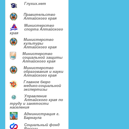
Глухих.нет
Правительство
Алтайского края
Министерство
спорта Алтайского
края
Министерство
культуры
Алтайского края
Министерство
социальной защиты
Алтайского края
Министерство
образования и науки
Алтайского края
Главное бюро
медико-социальной
экспертизы
Управление
Алтайского края по
труду и занятости
населения
Администрация г.
Барнаула
Социальный фонд
России