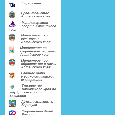
Глухих.нет
Правительство
Алтайского края
Министерство
спорта Алтайского
края
Министерство
культуры
Алтайского края
Министерство
социальной защиты
Алтайского края
Министерство
образования и науки
Алтайского края
Главное бюро
медико-социальной
экспертизы
Управление
Алтайского края по
труду и занятости
населения
Администрация г.
Барнаула
Социальный фонд
России