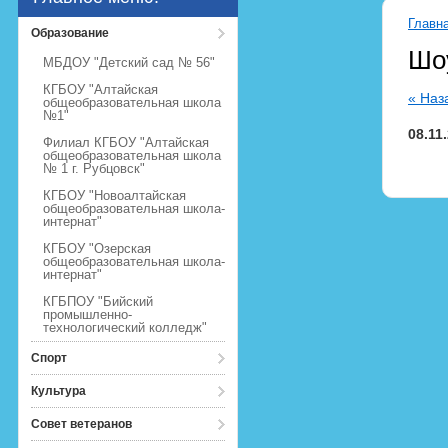
Главн
Образование
Шо
МБДОУ "Детский сад № 56"
КГБОУ "Алтайская
« Наз
общеобразовательная школа
№1"
08.11
Филиал КГБОУ "Алтайская
общеобразовательная школа
№ 1 г. Рубцовск"
КГБОУ "Новоалтайская
общеобразовательная школа-
интернат"
КГБОУ "Озерская
общеобразовательная школа-
интернат"
КГБПОУ "Бийский
промышленно-
технологический колледж"
Спорт
Культура
Совет ветеранов