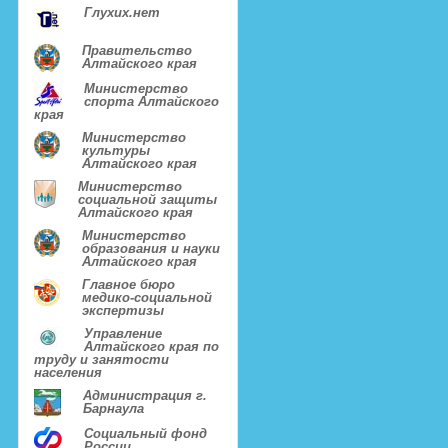
Глухих.нет
Правительство
Алтайского края
Министерство
спорта Алтайского
края
Министерство
культуры
Алтайского края
Министерство
социальной защиты
Алтайского края
Министерство
образования и науки
Алтайского края
Главное бюро
медико-социальной
экспертизы
Управление
Алтайского края по
труду и занятости
населения
Администрация г.
Барнаула
Социальный фонд
России