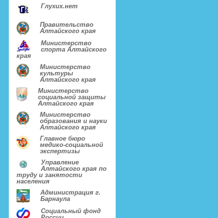
Глухих.нет
Правительство
Алтайского края
Министерство
спорта Алтайского
края
Министерство
культуры
Алтайского края
Министерство
социальной защиты
Алтайского края
Министерство
образования и науки
Алтайского края
Главное бюро
медико-социальной
экспертизы
Управление
Алтайского края по
труду и занятости
населения
Администрация г.
Барнаула
Социальный фонд
России