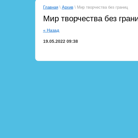
Главная
\
Архив
\ Мир творчества без границ
Мир творчества без гран
« Назад
19.05.2022 09:38