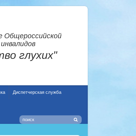
е Общероссийской
 инвалидов
во глухих"
ыка
Диспетчерская служба