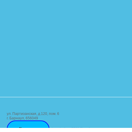
ул. Партизанская, д.120, пом. 6
г. Барнаул, 656049
Контакты
dom_kultury2011@mail.ru