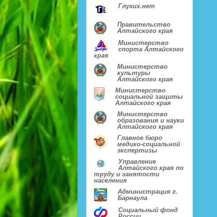
Глухих.нет
Правительство
Алтайского края
Министерство
спорта Алтайского
края
Министерство
культуры
Алтайского края
Министерство
социальной защиты
Алтайского края
Министерство
образования и науки
Алтайского края
Главное бюро
медико-социальной
экспертизы
Управление
Алтайского края по
труду и занятости
населения
Администрация г.
Барнаула
Социальный фонд
России