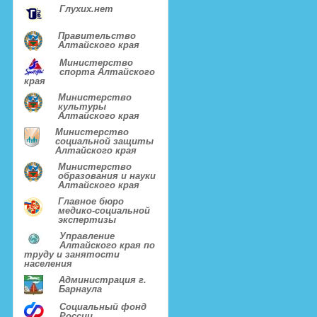
Глухих.нет
Правительство
Алтайского края
Министерство
спорта Алтайского
края
Министерство
культуры
Алтайского края
Министерство
социальной защиты
Алтайского края
Министерство
образования и науки
Алтайского края
Главное бюро
медико-социальной
экспертизы
Управление
Алтайского края по
труду и занятости
населения
Администрация г.
Барнаула
Социальный фонд
России