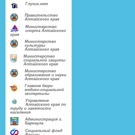
Глухих.нет
Правительство
Алтайского края
Министерство
спорта Алтайского
края
Министерство
культуры
Алтайского края
Министерство
социальной защиты
Алтайского края
Министерство
образования и науки
Алтайского края
Главное бюро
медико-социальной
экспертизы
Управление
Алтайского края по
труду и занятости
населения
Администрация г.
Барнаула
Социальный фонд
России