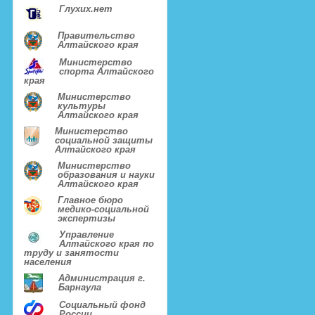
Глухих.нет
Правительство
Алтайского края
Министерство
спорта Алтайского
края
Министерство
культуры
Алтайского края
Министерство
социальной защиты
Алтайского края
Министерство
образования и науки
Алтайского края
Главное бюро
медико-социальной
экспертизы
Управление
Алтайского края по
труду и занятости
населения
Администрация г.
Барнаула
Социальный фонд
России